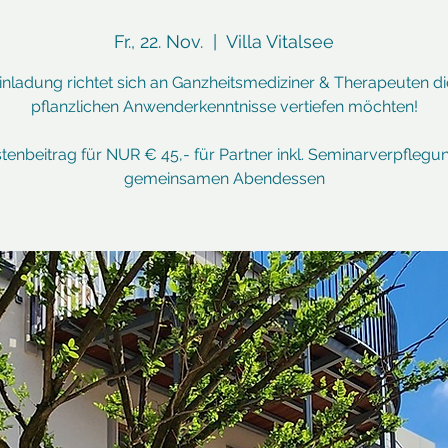
Fr., 22. Nov.
  |  
Villa Vitalsee
inladung richtet sich an Ganzheitsmediziner & Therapeuten di
pflanzlichen Anwenderkenntnisse vertiefen möchten!
tenbeitrag für NUR € 45,- für Partner inkl. Seminarverpflegu
gemeinsamen Abendessen