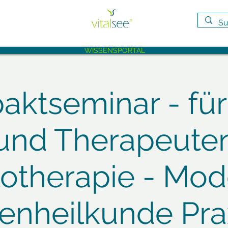
WISSENSPORTAL
ktseminar - für
und Therapeute
otherapie - Mo
zenheilkunde Pra