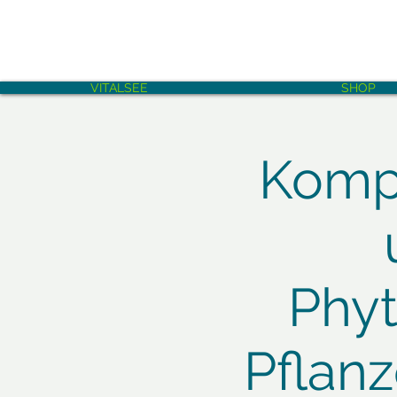
VITALSEE
SHOP
Kompa
Phyt
Pflan