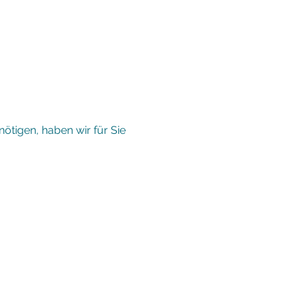
ötigen, haben wir für Sie
rholung in der
 Fasten und mehr.