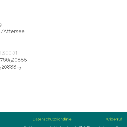
9
/Attersee
alsee.at
0)766520888
6520888-5
m
Datenschutzrichtlinie
Widerruf