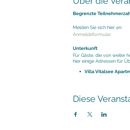
Über die Vera
Begrenzte Teilnehmerzah
Melden Sie sich hier an:
Anmeldeformular
Unterkunft
Für Gäste, die von weiter 
hier einige Adressen für Ü
Villa Vitalsee Apar
Gasthof Hametner
(F
Hotel Hallerhof
(Fußlä
Hotel Miraverde
(Fußl
Diese Veransta
Empfehlung:
Genießen Sie den restlich
Eurotherme in
Bad Hall,
Ob