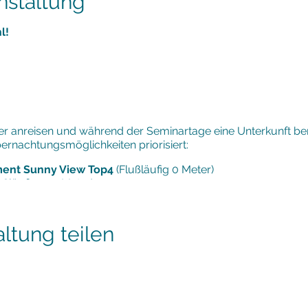
nstaltung
l!
her anreisen und während der Seminartage eine Unterkunft ben
bernachtungsmöglichkeiten priorisiert:
tment Sunny View Top4
(Flußläufig 0 Meter)
ußläufig 100 Meter)
ufig 350 Meter)
äufig 450 Meter)
ltung teilen
en Samstag/Sonntag mit/ohne Begleitung, mit Wellness und E
erösterreich. Entdecken Sie weitere Angebote für Kur, Yoga,