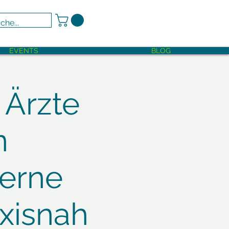
EVENTS
BLOG
 Ärzte
n
derne
xisnah