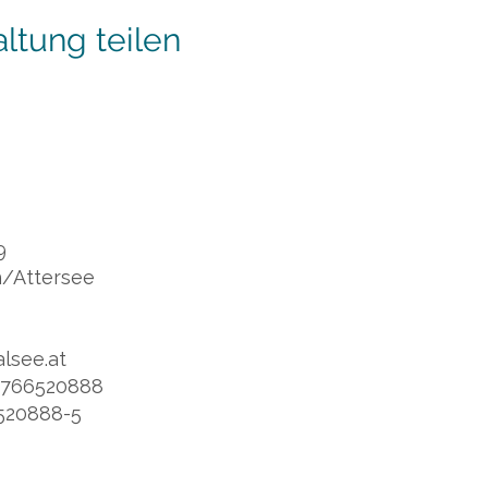
ltung teilen
9
/Attersee
alsee.at
0)766520888
6520888-5