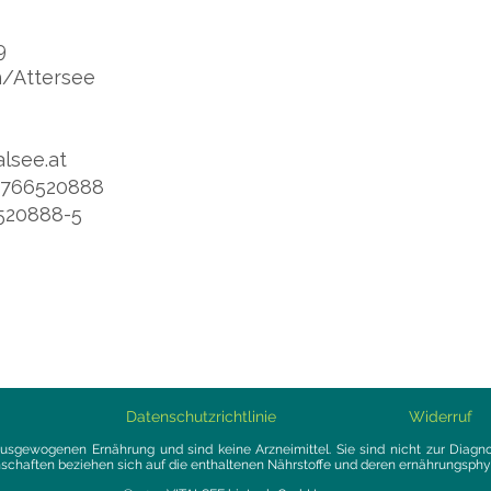
9
/Attersee
alsee.at
0)766520888
6520888-5
m
Datenschutzrichtlinie
Widerruf
usgewogenen Ernährung und sind keine Arzneimittel. Sie sind nicht zur Diag
schaften beziehen sich auf die enthaltenen Nährstoffe und deren ernährungsphys