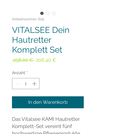
Artikelnummer: 605
VITALSEE Dein
Hautretter
Komplett Set
Standardpreis
Sale-
 258,00 € 
206,40 €
Preis
Anzahl
*
In den Warenkorb
Das Vitalsee KAMI Hautretter
Komplett-Set vereint fünf
hochwertige Pflegeprodukte