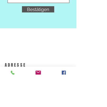
Bestätigen
ADRESSE
Unterburgau 19
4866 Unterach/Attersee
AUSTRIA
email: info@vitalsee.at
Telefon: +43 (0)766520888