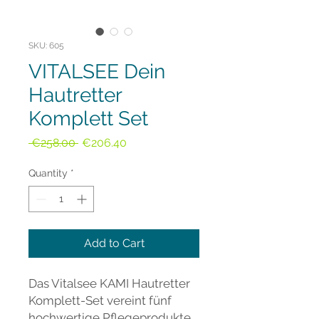
SKU: 605
VITALSEE Dein
Hautretter
Komplett Set
Regular
Sale
 €258.00 
€206.40
Price
Price
Quantity
*
Add to Cart
Das Vitalsee KAMI Hautretter
Komplett-Set vereint fünf
hochwertige Pflegeprodukte